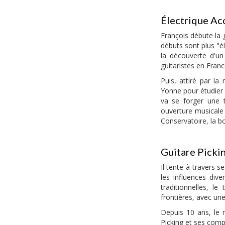
Électrique Ac
François débute la g
débuts sont plus "él
la découverte d'u
guitaristes en France
Puis, attiré par l
Yonne pour étudier l
va se forger une t
ouverture musicale
Conservatoire, la bo
Guitare Pickin
Il tente à travers s
les influences div
traditionnelles, 
frontières, avec un
Depuis 10 ans, le 
Picking et ses comp