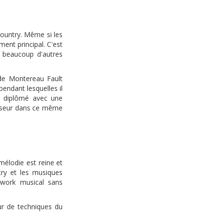
 Country. Même si les
ment principal. C'est
 beaucoup d'autres
 de Montereau Fault
pendant lesquelles il
ra diplômé avec une
esseur dans ce même
 mélodie est reine et
try et les musiques
hwork musical sans
ur de techniques du