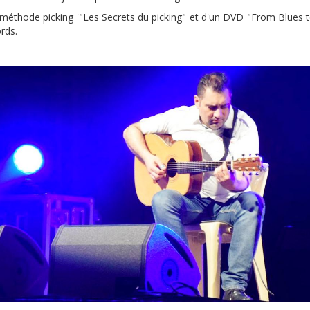
ne méthode picking '"Les Secrets du picking" et d'un DVD "From Blues t
rds.