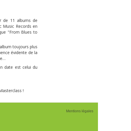
eur de 11 albums de
ic Music Records en
ique "From Blues to
 album toujours plus
uence évidente de la
le…
n date est celui du
Masterclass !
Mentions légales