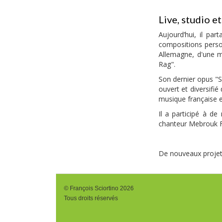
Live, studio e
Aujourd’hui, il pa
compositions perso
Allemagne, d'une m
Rag".
Son dernier opus "S
ouvert et diversifi
musique française 
Il a participé à d
chanteur Mebrouk F
De nouveaux projets
© François Sciortino 2026
Tous droits réservés