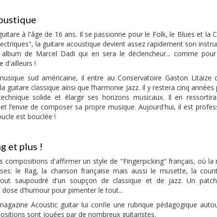
oustique
uitare à l'âge de 16 ans. Il se passionne pour le Folk, le Blues et la
ectriques", la guitare acoustique devient assez rapidement son instru
n album de Marcel Dadi qui en sera le déclencheur... comme pour
 d'ailleurs !
a musique sud américaine, il entre au Conservatoire Gaston Litaize
a guitare classique ainsi que l’harmonie Jazz. Il y restera cinq années 
echnique solide et élargir ses horizons musicaux. Il en ressorti
 et l’envie de composer sa propre musique. Aujourd'hui, il est prof
ucle est bouclée !
g et plus !
es compositions d'affirmer un style de "Fingerpicking" français, où la
erses: le Rag, la chanson française mais aussi le musette, la coun
le tout saupoudré d'un soupçon de classique et de jazz. Un patc
e dose d'humour pour pimenter le tout...
magazine Acoustic guitar lui confie une rubrique pédagogique auto
ositions sont jouées par de nombreux guitaristes.